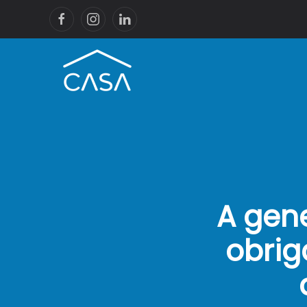
A gen
obrig