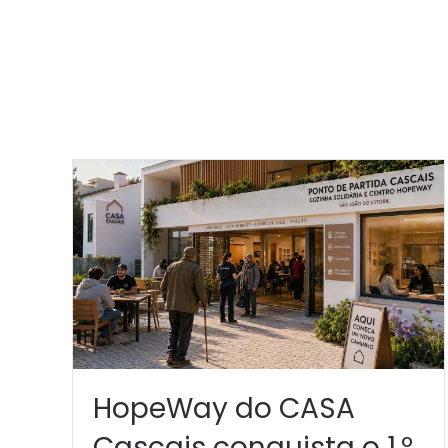
HopeWay do CASA
Cascais conquista o 1.º