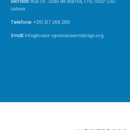
Morada:
Rua Dr. João de Barros, 17G, 1500-230
Lisboa
Telefone:
+351
217 269 286
Email:
info@casa-apoioaosemabrigo.org