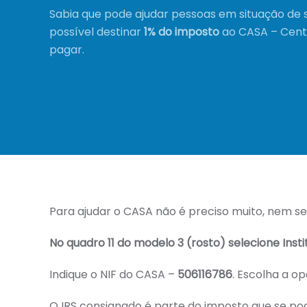
Sabia que pode ajudar pessoas em situação de 
possível destinar
1% do imposto
ao CASA – Centr
pagar.
Para ajudar o CASA não é preciso muito, nem se
No quadro 11 do modelo 3 (rosto) selecione Insti
Indique o NIF do CASA –
506116786
. Escolha a op
O IRS consignado é parte do imposto que se po