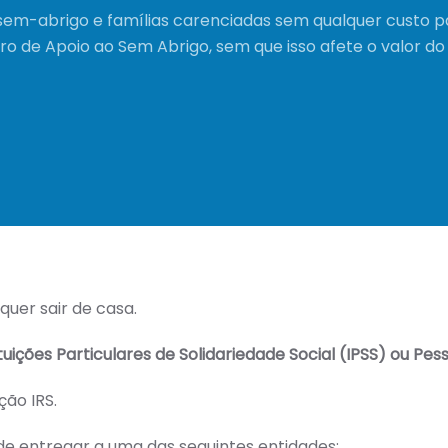
sem-abrigo e famílias carenciadas sem qualquer custo p
o de Apoio ao Sem Abrigo, sem que isso afete o valor 
quer sair de casa.
tuições Particulares de Solidariedade Social (IPSS) ou Pess
ção IRS.
de entregar a uma das seguintes entidades: