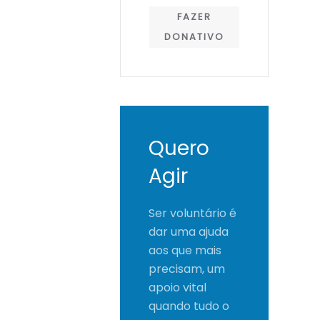
FAZER
DONATIVO
Quero
Agir
Ser voluntário é
dar uma ajuda
aos que mais
precisam, um
apoio vital
quando tudo o