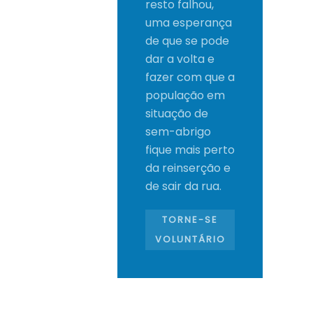
resto falhou,
uma esperança
de que se pode
dar a volta e
fazer com que a
população em
situação de
sem-abrigo
fique mais perto
da reinserção e
de sair da rua.
TORNE-SE
VOLUNTÁRIO