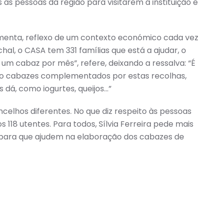
as pessoas da região para visitarem a instituição e
umenta, reflexo de um contexto económico cada vez
hal, o CASA tem 331 famílias que está a ajudar, o
m cabaz por mês”, refere, deixando a ressalva: “É
ão cabazes complementados por estas recolhas,
 dá, como iogurtes, queijos…”
ncelhos diferentes. No que diz respeito às pessoas
 118 utentes. Para todos, Sílvia Ferreira pede mais
 para que ajudem na elaboração dos cabazes de