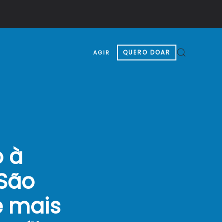
QUERO DOAR
AGIR
o à
São
e mais