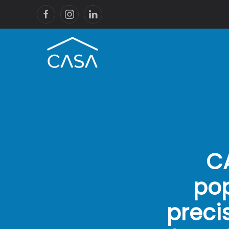
CA
po
preci