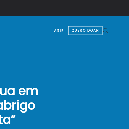
QUERO DOAR
AGIR
rua em
abrigo
ta”