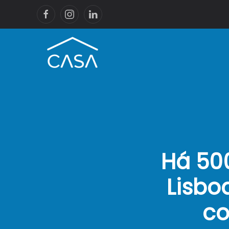
Há 50
Lisbo
co