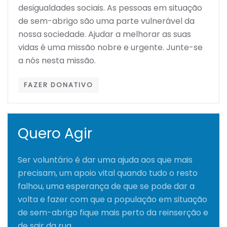
desigualdades sociais. As pessoas em situação
de sem-abrigo são uma parte vulnerável da
nossa sociedade. Ajudar a melhorar as suas
vidas é uma missão nobre e urgente. Junte-se
a nós nesta missão.
FAZER DONATIVO
Quero Agir
Ser voluntário é dar uma ajuda aos que mais
precisam, um apoio vital quando tudo o resto
falhou, uma esperança de que se pode dar a
volta e fazer com que a população em situação
de sem-abrigo fique mais perto da reinserção e
de sair da rua.