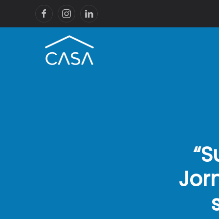
“S
Jor